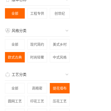
全部
工程专供
创世纪
风格分类
全部
现代简约
美式乡村
欧式古典
时尚轻奢
中式风格
工艺分类
全部
高精密
提花墙布
圆网工艺
印花工艺
压花工艺